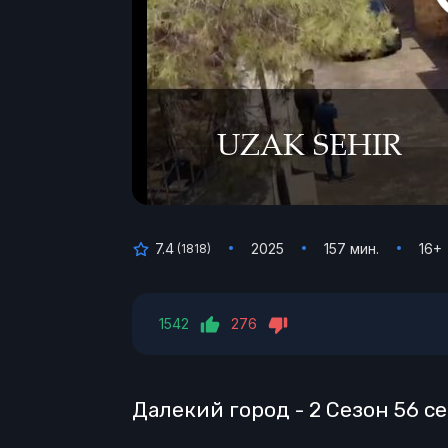
7.4
2025
157 мин.
16+
(
1818
)
1542
276
Далекий город - 2 Сезон 56 с